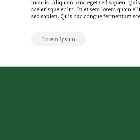
mauris. Aliquam urna eget sed sapien. Qu
scelerisque enim. In et sem lorem quam eli
sed sapien. Quis hac congue fermentum sc
Lorem ipsum