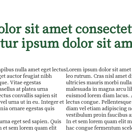
lor sit amet consecte
tur ipsum dolor sit am
pibus nulla amet eget lectus
Lorem ipsum dolor sit amet 
et auctor feugiat nibh
leo rutrum. Cras nisl amet 
que. Vitae egestas
ultricies mauris morbi nulla
sellus at platea urna
malesuada in magna arcu libe
tus convallis sapien sit
euismod lorem diam lacus. A
el urna ut in eu. Integer et
lectus congue. Pellentesque 
nia ornare egestas quis
diam vel etiam adipiscing n
vestibulum proin faucibus 
urna eget sed sapien. Quis
In et sem lorem quam elit m
 et sem lorem quam elit
hac congue fermentum scele