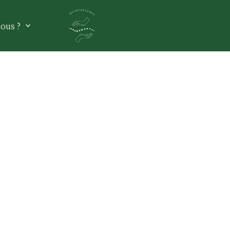
ous ?