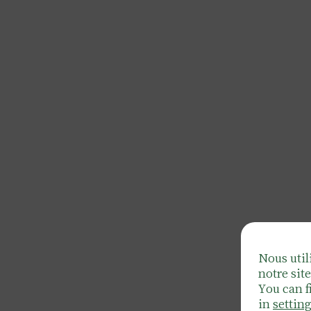
Nous util
notre site
You can f
in
settin