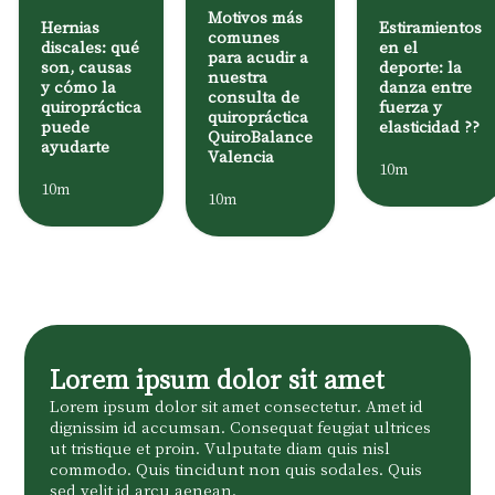
Motivos más
Estiramientos
Hernias
comunes
en el
discales: qué
para acudir a
deporte: la
son, causas
nuestra
danza entre
y cómo la
consulta de
fuerza y
quiropráctica
quiropráctica
elasticidad ??
puede
QuiroBalance
ayudarte
Valencia
10m
10m
10m
Lorem ipsum dolor sit amet
Lorem ipsum dolor sit amet consectetur. Amet id
dignissim id accumsan. Consequat feugiat ultrices
ut tristique et proin. Vulputate diam quis nisl
commodo. Quis tincidunt non quis sodales. Quis
sed velit id arcu aenean.